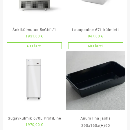
Šokikülmutus 5xGN1/1
Lauapealne 67L külmlett
1931,00
€
947,00
€
Lisa korvi
Lisa korvi
Sügavkülmik 670L ProfiLine
Anum liha jaoks
1970,00
€
290x160x(H)60