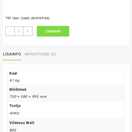
195 laos (saab järeltellida)
VJ
-
+
Lisa korvi
jäägeneraator
90
kogus
LISAINFO
ARVUSTUSED (0)
Kaal
61 kg
Mõõtmed
700 × 580 × 995 mm
Tootja
Arktic
Võimsus Watt
800