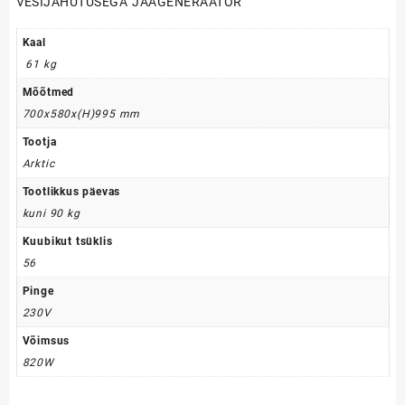
VESIJAHUTUSEGA JÄÄGENERAATOR
Kaal
61 kg
Mõõtmed
700x580x(H)995
mm
Tootja
Arktic
Tootlikkus päevas
kuni 90 kg
Kuubikut tsüklis
56
Pinge
230V
Võimsus
820W