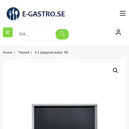
Skip
to
content
Home
Tooted
VJ jäägeneraator 90