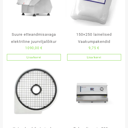
Suure etteandmisavaga
150×250 lainelised
elektriline juurviljalõikur
Vaakumpakendid
1090,00
€
9,75
€
Lisa korvi
Lisa korvi