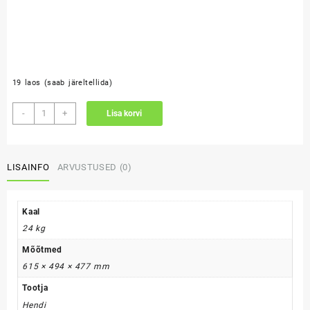
19 laos (saab järeltellida)
Viilutaja
-
+
Lisa korvi
300
kogus
LISAINFO
ARVUSTUSED (0)
Kaal
24 kg
Mõõtmed
615 × 494 × 477 mm
Tootja
Hendi