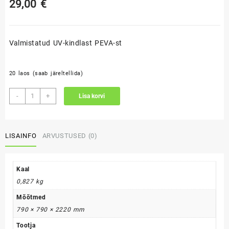
29,00
€
Valmistatud UV-kindlast PEVA-st
20 laos (saab järeltellida)
Ümbris
-
+
Lisa korvi
ø790
kogus
LISAINFO
ARVUSTUSED (0)
Kaal
0,827 kg
Mõõtmed
790 × 790 × 2220 mm
Tootja