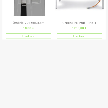
Ümbris 72x56x36cm
GreenFire ProfiLine 4
18,00
€
1260,00
€
Lisa korvi
Lisa korvi
Šašlõkivardad 35cm – 6tk
7,80
€
Lisa korvi
Alus vokkpanni jaoks
120,00
€