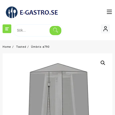
Skip
to
content
Home
Tooted
Ümbris ø790