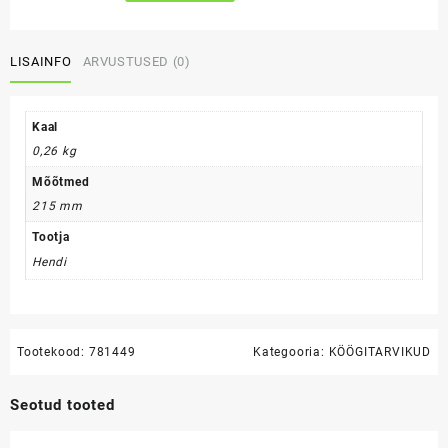
kogus
LISAINFO
ARVUSTUSED (0)
Kaal
0,26 kg
Mõõtmed
215 mm
Tootja
Hendi
Tootekood:
781449
Kategooria:
KÖÖGITARVIKUD
Seotud tooted