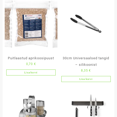
Puitlaastud aprikoosipuust
30cm Universaalsed tangid
0,70
€
– silikoonist
8,35
€
Lisa korvi
Lisa korvi