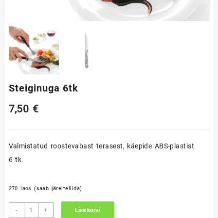
Steiginuga 6tk
7,50
€
Valmistatud roostevabast terasest, käepide ABS-plastist
6 tk
270 laos (saab järeltellida)
Steiginuga
-
+
Lisa korvi
6tk