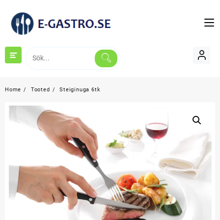
Skip
to
content
Home
Tooted
Steiginuga 6tk