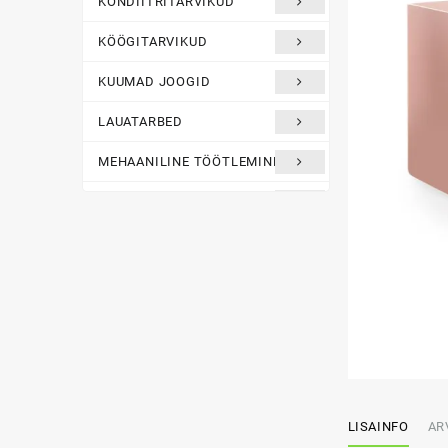
KONDIITRITARVIKUD
KÖÖGITARVIKUD
KUUMAD JOOGID
LAUATARBED
MEHAANILINE TÖÖTLEMINE
MÖÖBEL JA LADUSTAMINE
PITSA ja ŠAURMA
POTID JA PANNID
TERMILINE TÖÖTLEMINE
TOIDU VÄLJASTAMINE
LEIUNURK
LISAINFO
AR
Määramata