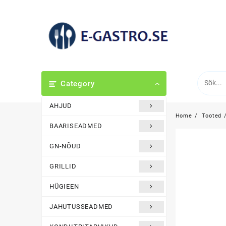
Skip
to
content
Category
AHJUD
Home
Tooted
BAARISEADMED
GN-NÕUD
GRILLID
HÜGIEEN
JAHUTUSSEADMED