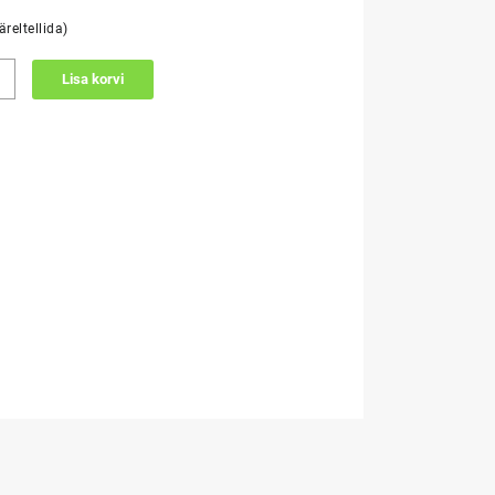
reltellida)
IHOIDJA
Lisa korvi