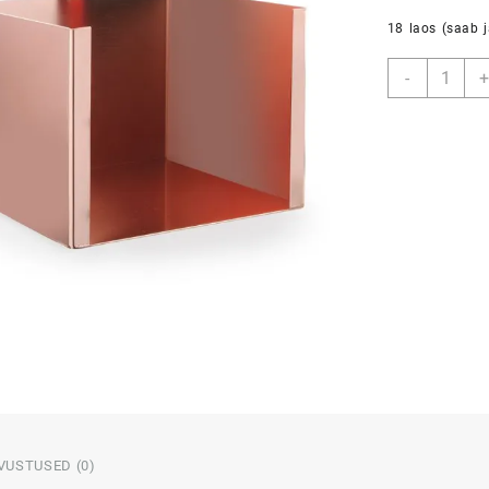
18 laos (saab jä
SALVRÄT
-
+
kogus
VUSTUSED (0)