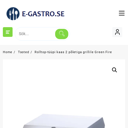
Skip
to
content
Home
Tooted
Rolltop-tüüpi kaas 2 põletiga grillile Green Fire