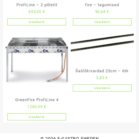
ProfiLine – 2 põletit
fire – tagumised
695,00
€
90,68
€
Lisa korvi
Lisa korvi
Šašlõkivardad 25cm – 6tk
5,85
€
Lisa korvi
GreenFire ProfiLine 4
1260,00
€
Lisa korvi
© 2026
E-GASTRO SWEDEN