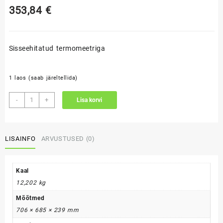
353,84
€
Sisseehitatud termomeetriga
1 laos (saab järeltellida)
Rolltop-
-
+
Lisa korvi
tüüpi
kaas
2
LISAINFO
ARVUSTUSED (0)
põletiga
grillile
Green
Fire
Kaal
kogus
12,202 kg
Mõõtmed
706 × 685 × 239 mm