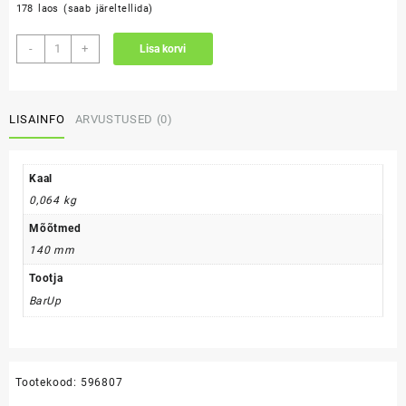
178 laos (saab järeltellida)
Mitmefunktsiooniline
-
+
Lisa korvi
korgitser
14cm
kogus
LISAINFO
ARVUSTUSED (0)
Kaal
0,064 kg
Mõõtmed
140 mm
Tootja
BarUp
Tootekood:
596807