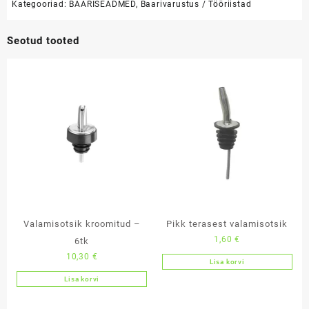
Kategooriad:
BAARISEADMED
,
Baarivarustus / Tööriistad
Seotud tooted
Valamisotsik kroomitud –
Pikk terasest valamisotsik
1,60
€
6tk
10,30
€
Lisa korvi
Lisa korvi