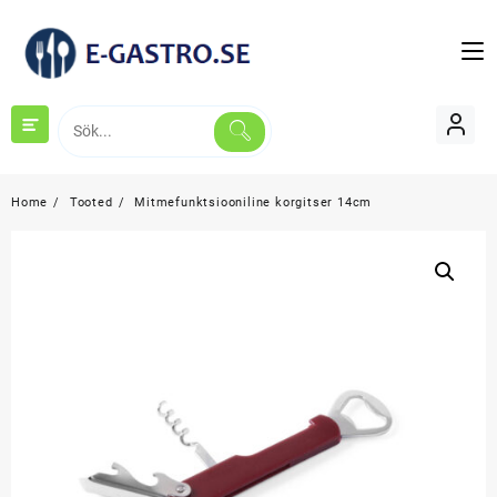
Skip
to
content
Home
Tooted
Mitmefunktsiooniline korgitser 14cm