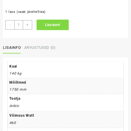
1 laos (saab järeltellida)
Külmvitriin
-
+
Lisa korvi
360L
kogus
LISAINFO
ARVUSTUSED (0)
Kaal
140 kg
Mõõtmed
1750 mm
Tootja
Arktic
Võimsus Watt
460