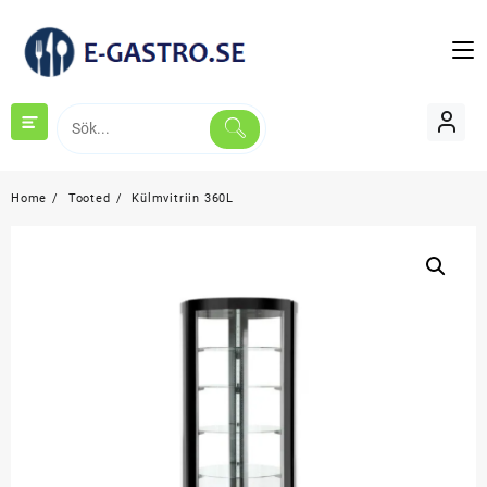
Skip
to
content
Home
Tooted
Külmvitriin 360L