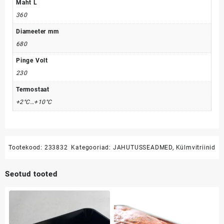
Maht L
360
Diameeter mm
680
Pinge Volt
230
Termostaat
+2°C…+10°C
Tootekood:
233832
Kategooriad:
JAHUTUSSEADMED
,
Külmvitriinid
Seotud tooted