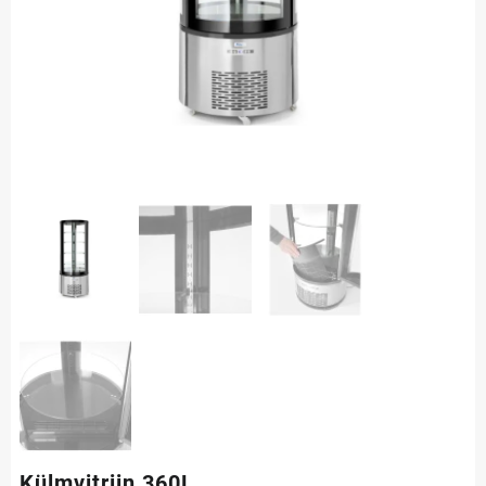
Külmvitriin 360L