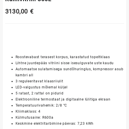
3130,00
€
Roostevabast terasest korpus, karastatud topeltklaas
Lihtne juurdepääs vitriini sisse isesulguvate uste kaudu
Automaatse sulatamisega sundõhuringlus, kompressor asub
kambri all
3 reguleeritavat klaasriiulit
LED-valgustus mõlemal küljel
5 ratast, 2 rattal on pidurid
Elektrooniline termostaat ja digitaalne lülitiga ekraan
Temperatuurivahemik: 2/8 °C
Kliimaklass: 4
Külmutusaine: R600a
Keskmine elektritarbimine päevas: 7,23 kWh