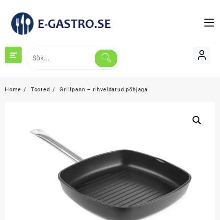
Skip
to
content
Home
Tooted
Grillpann – rihveldatud põhjaga