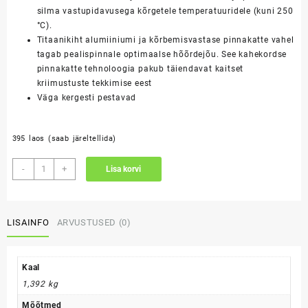
silma vastupidavusega kõrgetele temperatuuridele (kuni 250
°C).
Titaanikiht alumiiniumi ja kõrbemisvastase pinnakatte vahel
tagab pealispinnale optimaalse hõõrdejõu. See kahekordse
pinnakatte tehnoloogia pakub täiendavat kaitset
kriimustuste tekkimise eest
Väga kergesti pestavad
395 laos (saab järeltellida)
Grillpann
-
+
Lisa korvi
-
rihveldatud
põhjaga
LISAINFO
ARVUSTUSED (0)
kogus
Kaal
1,392 kg
Mõõtmed