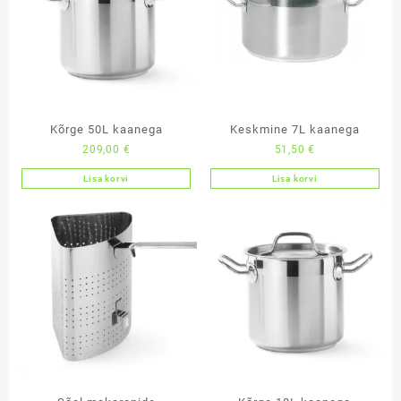
Kõrge 50L kaanega
Keskmine 7L kaanega
209,00
€
51,50
€
Lisa korvi
Lisa korvi