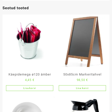
Seotud tooted
Käepidemega ø120 ämber
50x85cm Markeritahvel
4,45
€
98,50
€
Lisa korvi
Lisa korvi