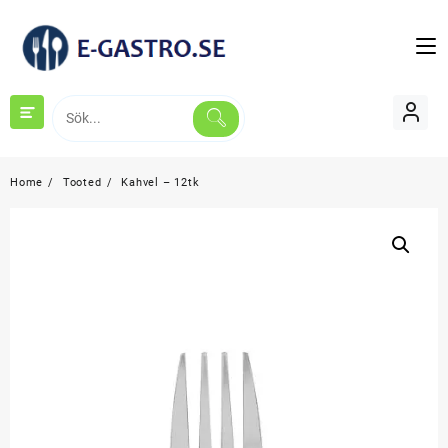
Skip
to
content
Home
Tooted
Kahvel – 12tk