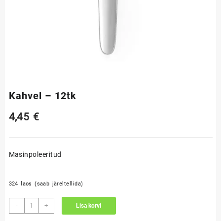
Kahvel – 12tk
4,45
€
Masinpoleeritud
324 laos (saab järeltellida)
Kahvel
-
+
Lisa korvi
-