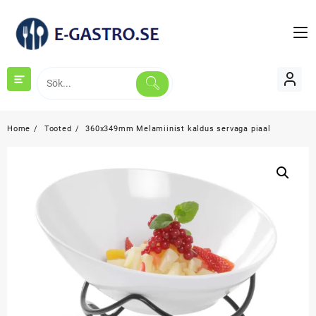
Skip
to
content
Home
Tooted
360x349mm Melamiinist kaldus servaga piaal