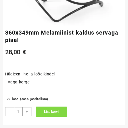
360x349mm Melamiinist kaldus servaga
piaal
28,00
€
Hügieeniline ja löögikindel
–Väga kerge
127 laos (saab järeltellida)
360x349mm
-
+
Lisa korvi
Melamiinist
kaldus