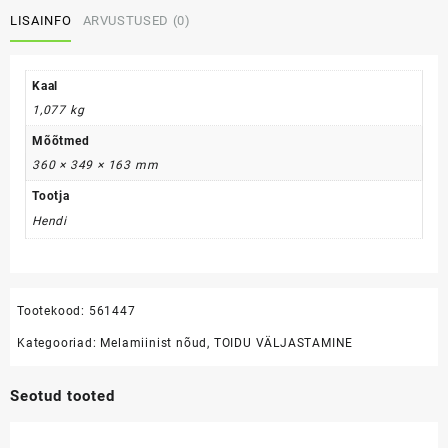
servaga
LISAINFO
ARVUSTUSED (0)
piaal
kogus
Kaal
1,077 kg
Mõõtmed
360 × 349 × 163 mm
Tootja
Hendi
Tootekood:
561447
Kategooriad:
Melamiinist nõud
,
TOIDU VÄLJASTAMINE
Seotud tooted